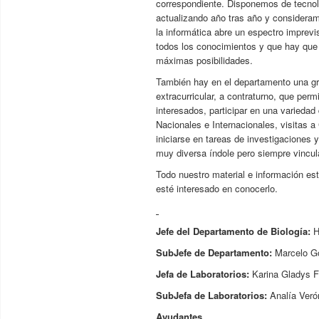
correspondiente. Disponemos de tecno
actualizando año tras año y considera
la informática abre un espectro imprevis
todos los conocimientos y que hay que
máximas posibilidades.
También hay en el departamento una gr
extracurricular, a contraturno, que perm
interesados, participar en una variedad
Nacionales e Internacionales, visitas a 
iniciarse en tareas de investigaciones 
muy diversa índole pero siempre vincul
Todo nuestro material e información est
esté interesado en conocerlo.
Jefe del Departamento de Biología
:
H
SubJefe de Departamento:
Marcelo G
Jefa de Laboratorios:
Karina Gladys Fe
SubJefa de Laboratorios:
Analía Verón
Ayudantes