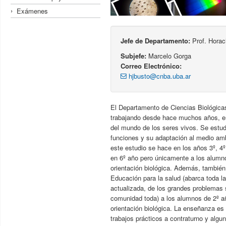
Exámenes
Jefe de Departamento:
Prof. Horac
Subjefe:
Marcelo Gorga
Correo Electrónico:
hjbusto@cnba.uba.ar
El Departamento de Ciencias Biológica
trabajando desde hace muchos años, en
del mundo de los seres vivos. Se estud
funciones y su adaptación al medio amb
este estudio se hace en los años 3º, 4º
en 6º año pero únicamente a los alumno
orientación biológica. Además, tambié
Educación para la salud (abarca toda l
actualizada, de los grandes problemas s
comunidad toda) a los alumnos de 2º a
orientación biológica. La enseñanza es 
trabajos prácticos a contraturno y algun