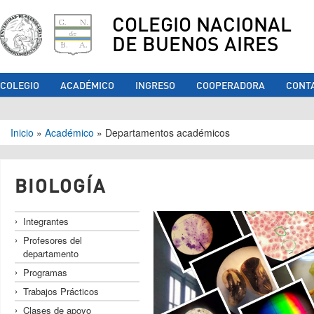
COLEGIO NACIONAL
DE BUENOS AIRES
COLEGIO
ACADÉMICO
INGRESO
COOPERADORA
CONT
Se encuentra usted aquí
Inicio
»
Académico
»
Departamentos académicos
BIOLOGÍA
Integrantes
Profesores del
departamento
Programas
Trabajos Prácticos
Clases de apoyo