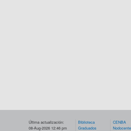
Última actualización:
Biblioteca
CENBA
08-Aug-2026 12:46 pm
Graduados
Nodocent