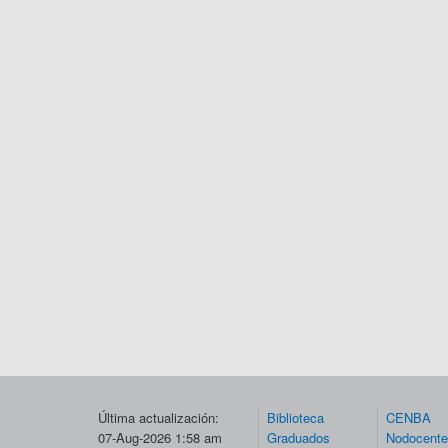
Última actualización:
Biblioteca
CENBA
07-Aug-2026 1:58 am
Graduados
Nodocent