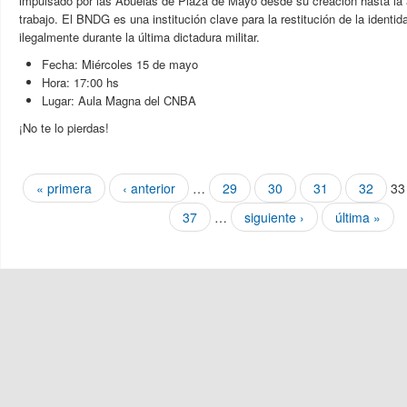
impulsado por las Abuelas de Plaza de Mayo desde su creación hasta la 
trabajo. El BNDG es una institución clave para la restitución de la identi
ilegalmente durante la última dictadura militar.
Fecha: Miércoles 15 de mayo
Hora: 17:00 hs
Lugar: Aula Magna del CNBA
¡No te lo pierdas!
Páginas
« primera
‹ anterior
…
29
30
31
32
33
37
…
siguiente ›
última »