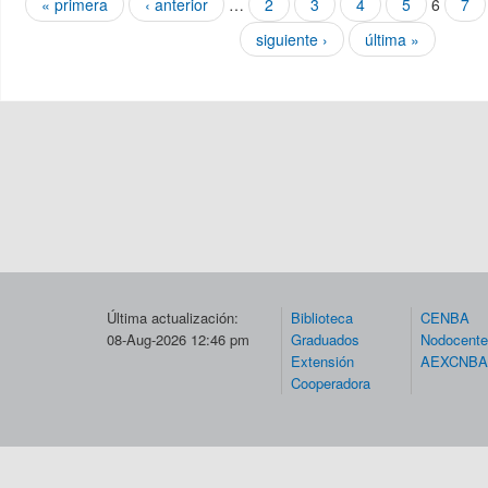
« primera
‹ anterior
…
2
3
4
5
6
7
siguiente ›
última »
Última actualización:
Biblioteca
CENBA
08-Aug-2026 12:46 pm
Graduados
Nodocent
Extensión
AEXCNBA
Cooperadora