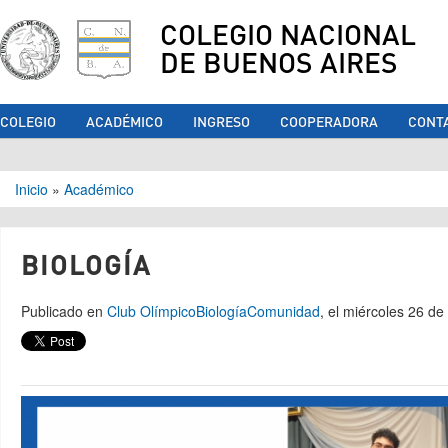
COLEGIO NACIONAL
DE BUENOS AIRES
COLEGIO
ACADÉMICO
INGRESO
COOPERADORA
CONT
Se encuentra usted aquí
Inicio
»
Académico
BIOLOGÍA
Publicado en
Club Olímpico
Biología
Comunidad
, el miércoles 26 d