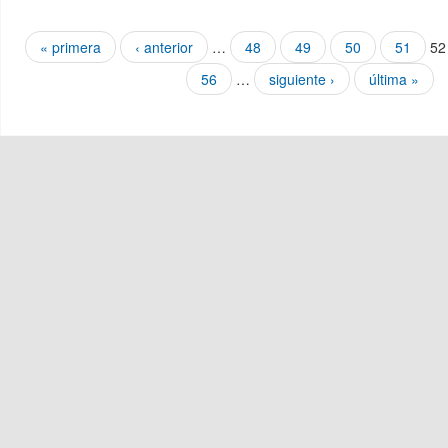
Páginas
« primera
‹ anterior
…
48
49
50
51
52
56
…
siguiente ›
última »