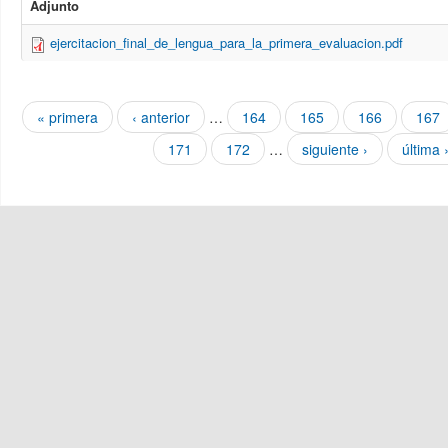
Adjunto
ejercitacion_final_de_lengua_para_la_primera_evaluacion.pdf
Páginas
« primera
‹ anterior
…
164
165
166
167
171
172
…
siguiente ›
última 