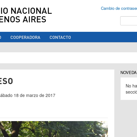
IO NACIONAL
Cambio de contrase
ENOS AIRES
Buscar
O
COOPERADORA
CONTACTO
ed aquí
NOVEDA
ESO
No ha
secci
 sábado 18 de marzo de 2017