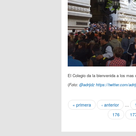
El Colegio da la bienvenida a los mas 
(
Foto:
@
adrijdz
https://twitter.com/ad
Páginas
« primera
‹ anterior
…
176
17