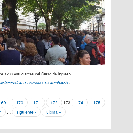
de 1200 estudiantes del Curso de Ingreso.
rijdz/status/843056673363312642/photo/1
)
169
170
171
172
173
174
175
7
…
siguiente ›
última »