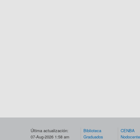
Última actualización:
Biblioteca
CENBA
07-Aug-2026 1:58 am
Graduados
Nodocent