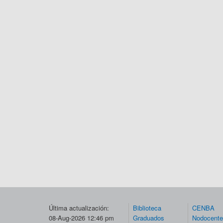
Última actualización:
Biblioteca
CENBA
08-Aug-2026 12:46 pm
Graduados
Nodocent