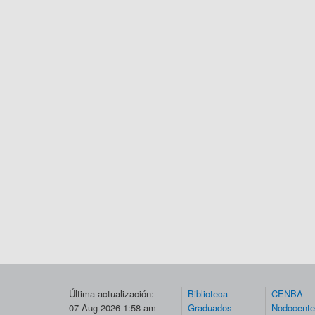
Última actualización:
Biblioteca
CENBA
07-Aug-2026 1:58 am
Graduados
Nodocent