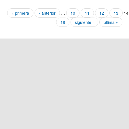
Páginas
« primera
‹ anterior
…
10
11
12
13
14
18
siguiente ›
última »