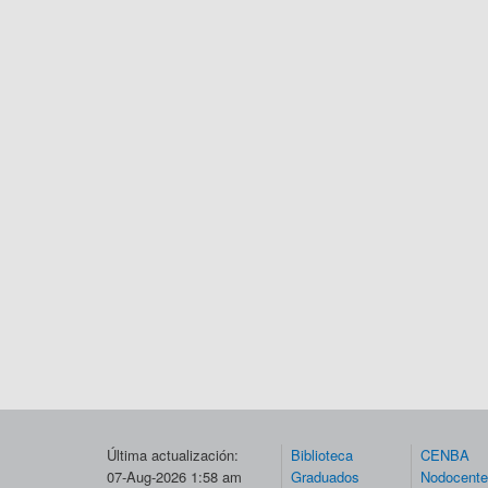
Última actualización:
Biblioteca
CENBA
07-Aug-2026 1:58 am
Graduados
Nodocent