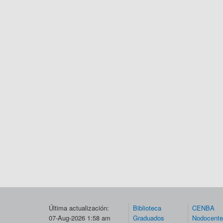
Última actualización:
Biblioteca
CENBA
07-Aug-2026 1:58 am
Graduados
Nodocent