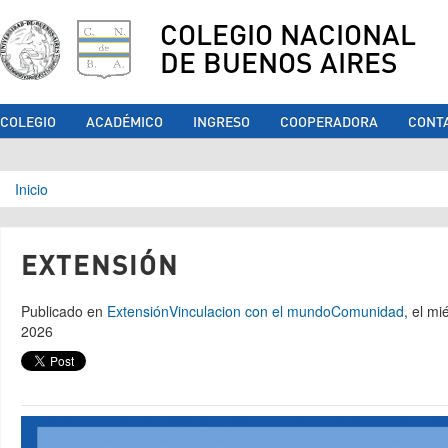
COLEGIO NACIONAL
DE BUENOS AIRES
COLEGIO
ACADÉMICO
INGRESO
COOPERADORA
CONT
Se encuentra usted aquí
Inicio
EXTENSIÓN
Publicado en
Extensión
Vinculacion con el mundo
Comunidad
, el mi
2026