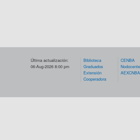
Última actualización:
Biblioteca
CENBA
06-Aug-2026 8:00 pm
Graduados
Nodocent
Extensión
AEXCNBA
Cooperadora