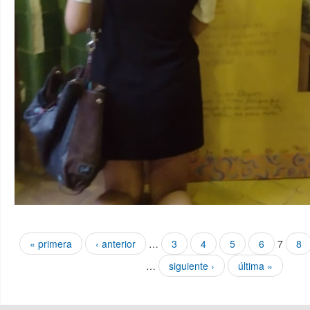
Páginas
« primera
‹ anterior
…
3
4
5
6
7
8
…
siguiente ›
última »