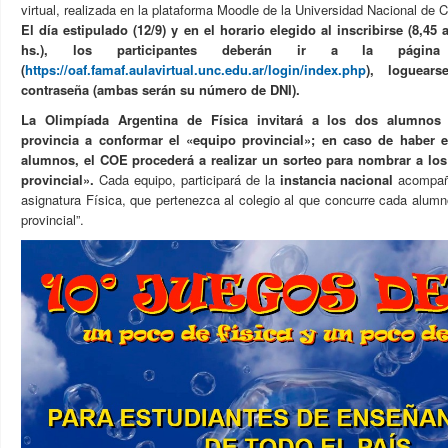
virtual, realizada en la plataforma Moodle de la Universidad Nacional de 
El día estipulado (12/9) y en el horario elegido al inscribirse (8,45 
hs.), los participantes deberán ir a la página
(
https://oaf.famaf.aulavirtual.unc.edu.ar/login/index.php
), loguear
contraseña (ambas serán su número de DNI).
La Olimpíada Argentina de Física invitará a los dos alumnos 
provincia a conformar el «equipo provincial»; en caso de haber
alumnos, el COE procederá a realizar un sorteo para nombrar a los
provincial».
Cada equipo, participará de la
instancia nacional
acompaña
asignatura Física, que pertenezca al colegio al que concurre cada alum
provincial”.