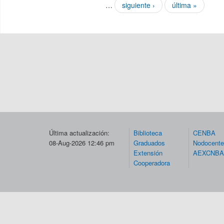
…
siguiente ›
última »
Última actualización:
Biblioteca
CENBA
08-Aug-2026 12:46 pm
Graduados
Nodocent
Extensión
AEXCNBA
Cooperadora