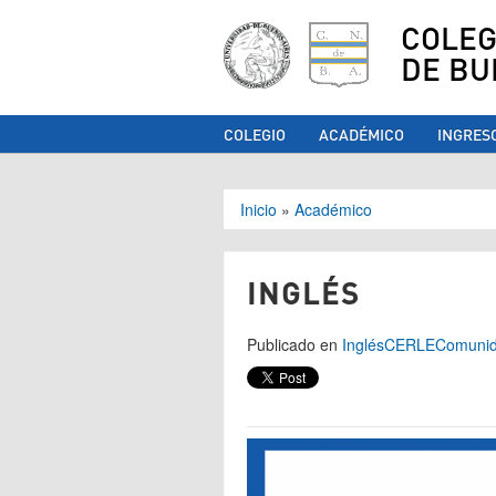
COLEG
DE BU
COLEGIO
ACADÉMICO
INGRES
Se encuentra ust
Inicio
»
Académico
INGLÉS
Publicado en
Inglés
CERLE
Comuni