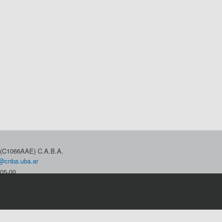
3 (C1066AAE) C.A.B.A.
@cnba.uba.ar
05-00