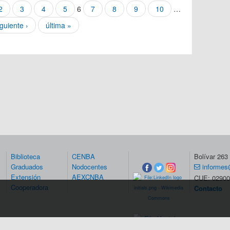
2
3
4
5
6
7
8
9
10
…
iguiente ›
última »
Biblioteca
CENBA
Bolívar 26
Graduados
Nodocentes
informes
Extensión
AEXCNBA
CUE: 02900
Cooperadora
Contacto