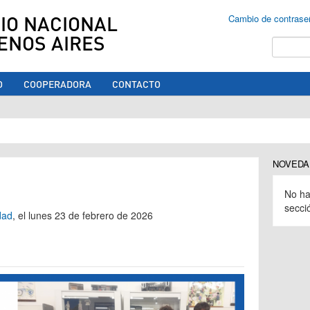
IO NACIONAL
Cambio de contrase
ENOS AIRES
Buscar
O
COOPERADORA
CONTACTO
ed aquí
NOVEDA
No ha
secci
dad
, el lunes 23 de febrero de 2026