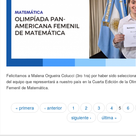
Felicitamos a Malena Orgueira Colucci (3ro 1ra) por haber sido seleccion
del equipo que representará a nuestro país en la Cuarta Edición de la O
Femenil de Matemática.
Páginas
« primera
‹ anterior
1
2
3
4
5
6
siguiente ›
última »