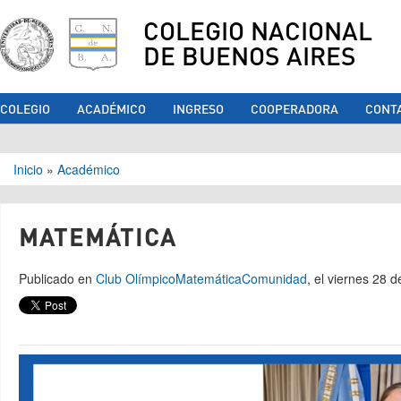
COLEGIO NACIONAL
DE BUENOS AIRES
COLEGIO
ACADÉMICO
INGRESO
COOPERADORA
CONT
Se encuentra usted aquí
Inicio
»
Académico
MATEMÁTICA
Publicado en
Club Olímpico
Matemática
Comunidad
, el viernes 28 