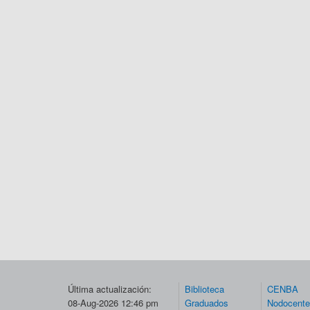
Última actualización:
Biblioteca
CENBA
08-Aug-2026 12:46 pm
Graduados
Nodocent