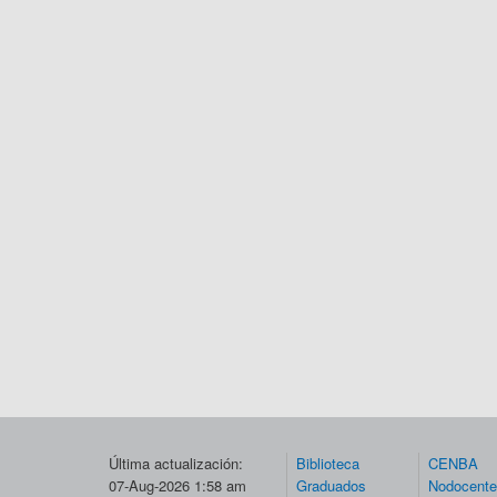
Última actualización:
Biblioteca
CENBA
07-Aug-2026 1:58 am
Graduados
Nodocent