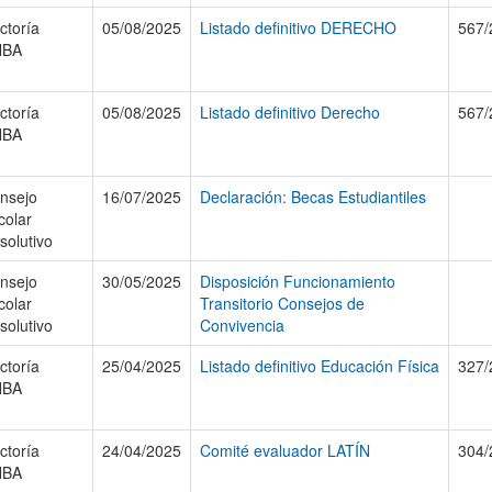
ctoría
05/08/2025
Listado definitivo DERECHO
567/
NBA
ctoría
05/08/2025
Listado definitivo Derecho
567/
NBA
nsejo
16/07/2025
Declaración: Becas Estudiantiles
colar
solutivo
nsejo
30/05/2025
Disposición Funcionamiento
colar
Transitorio Consejos de
solutivo
Convivencia
ctoría
25/04/2025
Listado definitivo Educación Física
327/
NBA
ctoría
24/04/2025
Comité evaluador LATÍN
304/
NBA