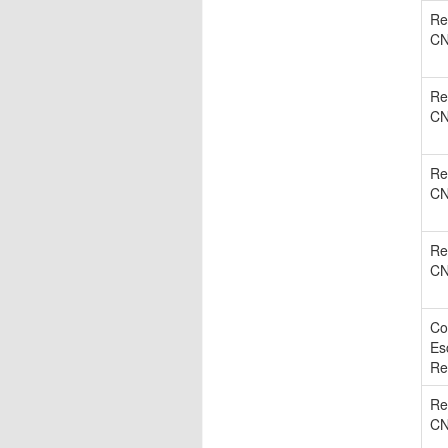
Re
C
Re
C
Re
C
Re
C
Co
Es
Re
Re
C