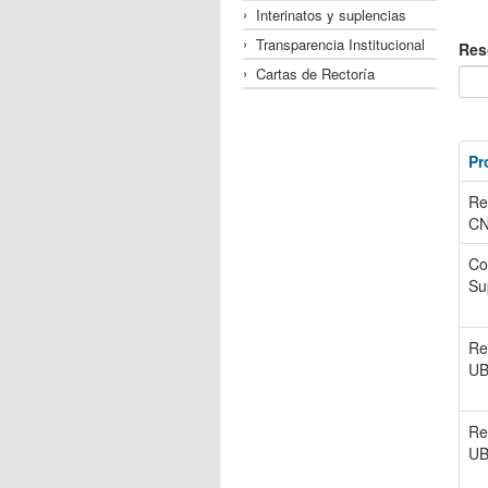
Interinatos y suplencias
Transparencia Institucional
Res
Cartas de Rectoría
Pr
Re
C
Co
Su
Re
U
Re
U