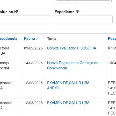
olución Nº
Expediente Nº
ocedencia
Fecha
Tema
Reso
ctoría
09/09/2025
Comité evaluador FILOSOFÍA
677/
NBA
nsejo
14/08/2025
Nuevo Reglamento Consejo de
1324
perior
Convivencia
ctorado
12/08/2025
EXÁMEN DE SALUD UBA -
RER
BA
ANEXO
1412
REC
ctorado
12/08/2025
EXÁMEN DE SALUD UBA
RER
BA
1412
REC