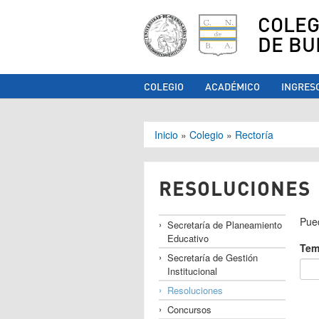
COLEG
DE BU
COLEGIO
ACADÉMICO
INGRES
Se encuentra ust
Inicio
»
Colegio
»
Rectoría
RESOLUCIONES
Pued
Secretaría de Planeamiento
Educativo
Tem
Secretaría de Gestión
Institucional
Resoluciones
Concursos