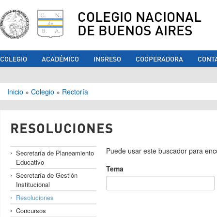
COLEGIO NACIONAL
DE BUENOS AIRES
COLEGIO
ACADÉMICO
INGRESO
COOPERADORA
CONT
Se encuentra usted aquí
Inicio
»
Colegio
»
Rectoría
RESOLUCIONES
Puede usar este buscador para enco
Secretaría de Planeamiento
Educativo
Tema
Secretaría de Gestión
Institucional
Resoluciones
Concursos