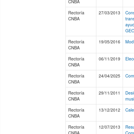
CNBA
Rectoría
27/03/2013
Cons
CNBA
tran
ayud
GEO
Rectoría
19/05/2016
Modi
CNBA
Rectoría
06/11/2019
Elec
CNBA
Rectoría
24/04/2025
Comi
CNBA
Rectoría
29/11/2011
Desi
CNBA
mus
Rectoría
13/12/2012
Cale
CNBA
Rectoría
12/07/2013
Resu
CNBA
Conv