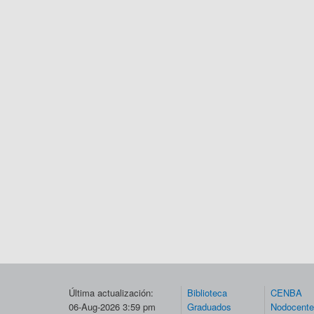
Última actualización:
Biblioteca
CENBA
06-Aug-2026 3:59 pm
Graduados
Nodocent