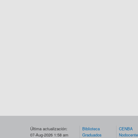
Última actualización:
Biblioteca
CENBA
07-Aug-2026 1:58 am
Graduados
Nodocent