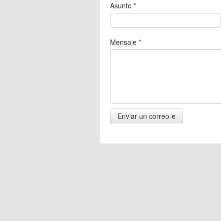
Asunto
*
Mensaje
*