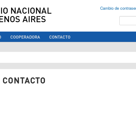
IO NACIONAL
Cambio de contrase
ENOS AIRES
Buscar
O
COOPERADORA
CONTACTO
ed aquí
 CONTACTO