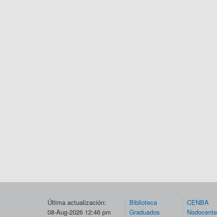
Última actualización:
Biblioteca
CENBA
08-Aug-2026 12:46 pm
Graduados
Nodocent