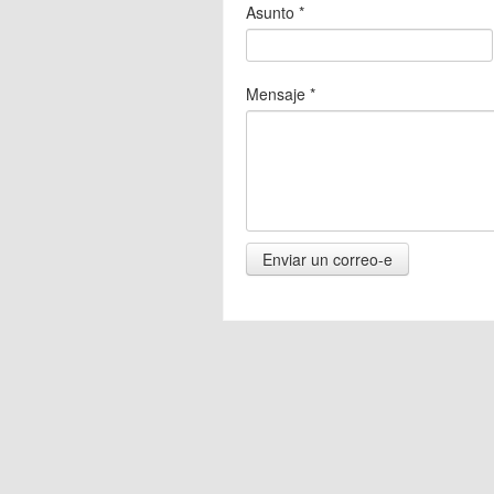
Asunto
*
Mensaje
*