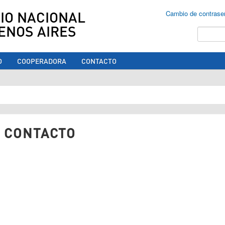
IO NACIONAL
Cambio de contrase
ENOS AIRES
Buscar
O
COOPERADORA
CONTACTO
ed aquí
 CONTACTO