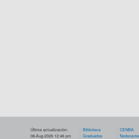
Última actualización:
Biblioteca
CENBA
08-Aug-2026 12:46 pm
Graduados
Nodocent