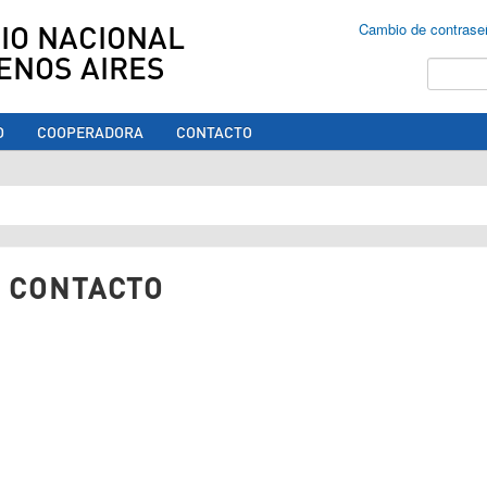
IO NACIONAL
Cambio de contrase
ENOS AIRES
Buscar
O
COOPERADORA
CONTACTO
ed aquí
 CONTACTO