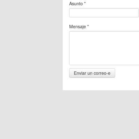
Asunto
*
Mensaje
*