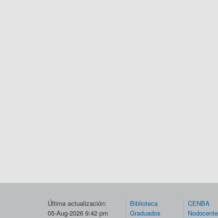
Última actualización:
Biblioteca
CENBA
05-Aug-2026 9:42 pm
Graduados
Nodocent