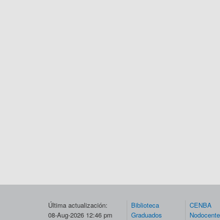
Última actualización:
Biblioteca
CENBA
08-Aug-2026 12:46 pm
Graduados
Nodocent