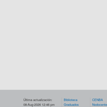
Última actualización:
Biblioteca
CENBA
08-Aug-2026 12:46 pm
Graduados
Nodocent