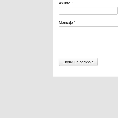
Asunto
*
Mensaje
*