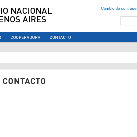
IO NACIONAL
Cambio de contrase
ENOS AIRES
Buscar
O
COOPERADORA
CONTACTO
ed aquí
 CONTACTO