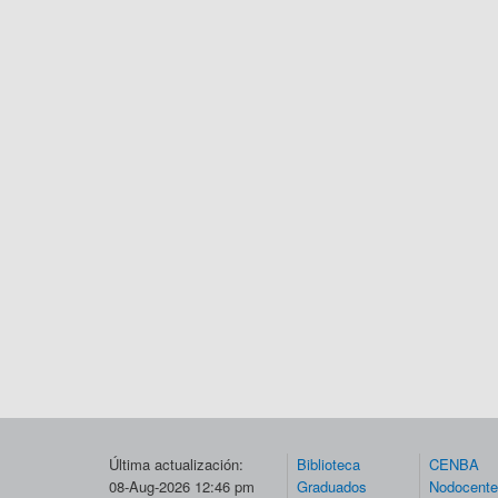
Última actualización:
Biblioteca
CENBA
08-Aug-2026 12:46 pm
Graduados
Nodocent