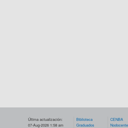
Última actualización:
Biblioteca
CENBA
07-Aug-2026 1:58 am
Graduados
Nodocent