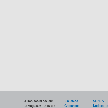
Última actualización:
Biblioteca
CENBA
08-Aug-2026 12:46 pm
Graduados
Nodocent