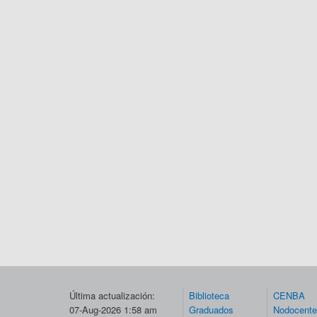
Última actualización:
Biblioteca
CENBA
07-Aug-2026 1:58 am
Graduados
Nodocent