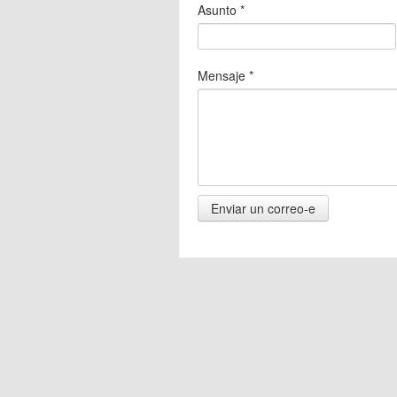
Asunto
*
Mensaje
*