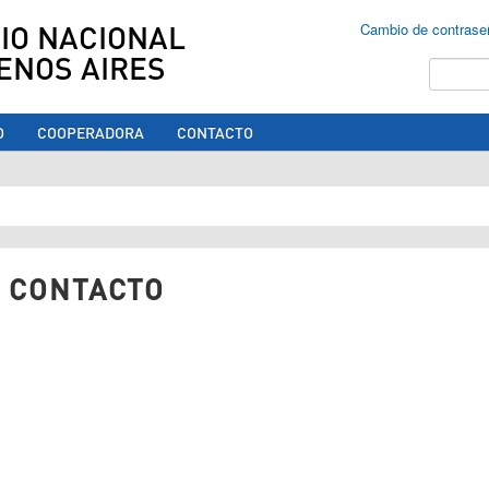
IO NACIONAL
Cambio de contrase
ENOS AIRES
Buscar
O
COOPERADORA
CONTACTO
ed aquí
 CONTACTO