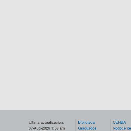
Última actualización:
Biblioteca
CENBA
07-Aug-2026 1:58 am
Graduados
Nodocent