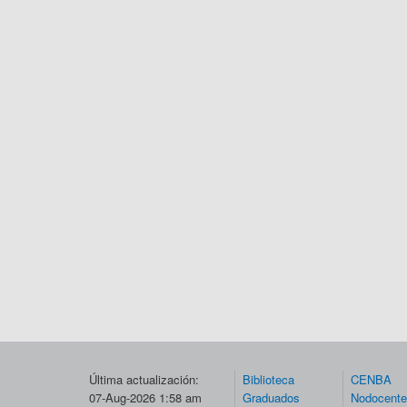
Última actualización:
Biblioteca
CENBA
07-Aug-2026 1:58 am
Graduados
Nodocent