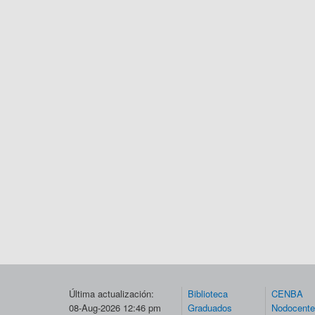
Última actualización:
Biblioteca
CENBA
08-Aug-2026 12:46 pm
Graduados
Nodocent