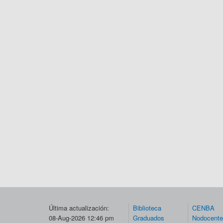
Última actualización:
Biblioteca
CENBA
08-Aug-2026 12:46 pm
Graduados
Nodocent