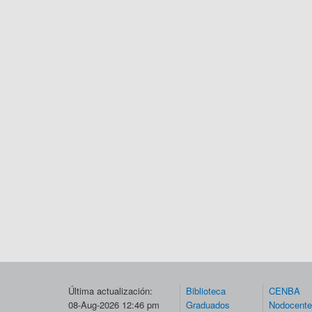
Última actualización:
Biblioteca
CENBA
08-Aug-2026 12:46 pm
Graduados
Nodocent