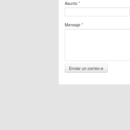
Asunto
*
Mensaje
*