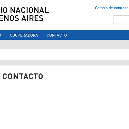
IO NACIONAL
Cambio de contrase
ENOS AIRES
Buscar
O
COOPERADORA
CONTACTO
ed aquí
 CONTACTO