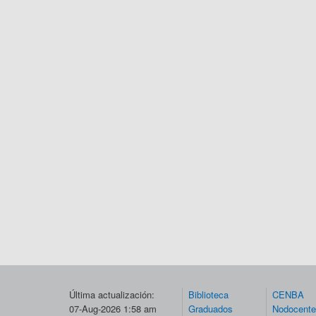
Última actualización:
Biblioteca
CENBA
07-Aug-2026 1:58 am
Graduados
Nodocent