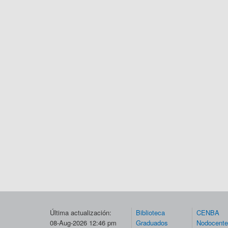
Última actualización:
Biblioteca
CENBA
08-Aug-2026 12:46 pm
Graduados
Nodocent