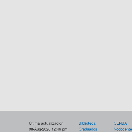
Última actualización:
Biblioteca
CENBA
08-Aug-2026 12:46 pm
Graduados
Nodocent