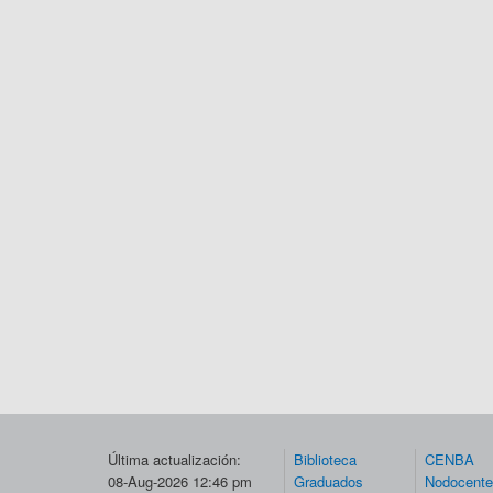
Última actualización:
Biblioteca
CENBA
08-Aug-2026 12:46 pm
Graduados
Nodocent