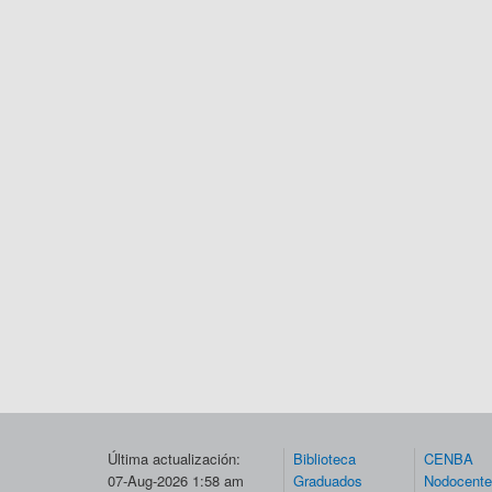
Última actualización:
Biblioteca
CENBA
07-Aug-2026 1:58 am
Graduados
Nodocent