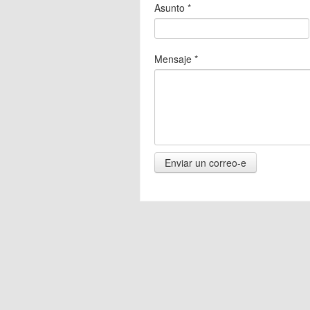
Asunto
*
Mensaje
*