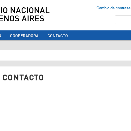
IO NACIONAL
Cambio de contrase
ENOS AIRES
Buscar
O
COOPERADORA
CONTACTO
ed aquí
 CONTACTO