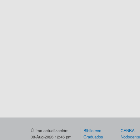
Última actualización:
Biblioteca
CENBA
08-Aug-2026 12:46 pm
Graduados
Nodocent