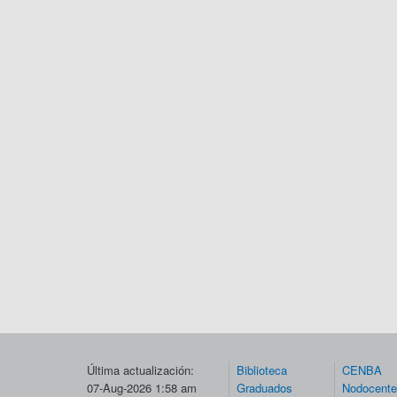
Última actualización:
Biblioteca
CENBA
07-Aug-2026 1:58 am
Graduados
Nodocent